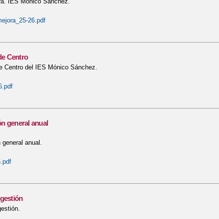
ra. IES Mónico Sánchez.
ejora_25-26.pdf
 de Centro
 de Centro del IES Mónico Sánchez.
.pdf
n general anual
general anual.
.pdf
gestión
gestión.