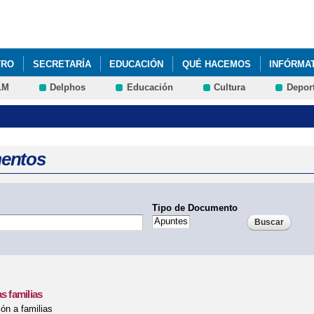
Pasar al
contenido
principal
TRO
SECRETARÍA
EDUCACIÓN
QUÉ HACEMOS
INFÓRMA
LM
Delphos
Educación
Cultura
Depor
entos
Tipo de Documento
s familias
ión a familias